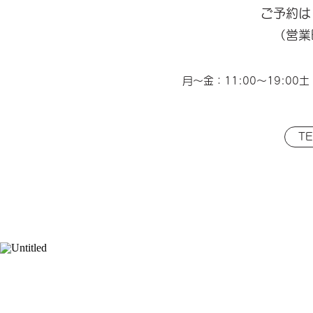
ご予約は
（営業
月〜金：11:00〜19:0
TE