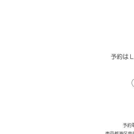
​予約は
予約電
東京都港区南青