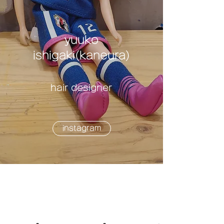
yuuko
ishigaki(kaneura)
hair designer
instagram