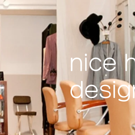
nice h
desig